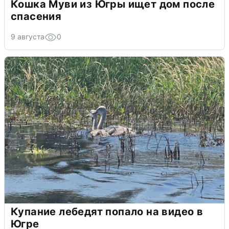
Кошка Муви из Югры ищет дом после
спасения
9 августа
0
Купание лебедят попало на видео в
Югре