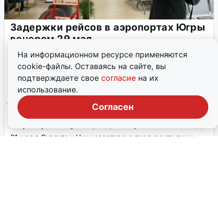
Задержки рейсов в аэропортах Югры
вечером 29 мая
Пассажиры в Сургуте и Ханты-Мансийске ожидают
На информационном ресурсе применяются
вылета из-за задержек рейсов, вызванных ракетной
cookie-файлы. Оставаясь на сайте, вы
опасностью.
подтверждаете свое
согласие
на их
использование.
29 мая, 2026, 14:22
1
Согласен