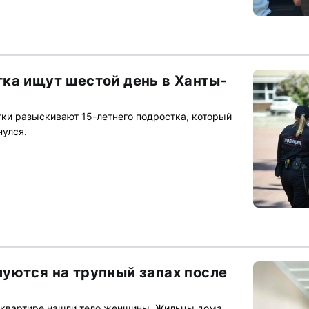
ка ищут шестой день в Ханты-
ки разыскивают 15-летнего подростка, который
нулся.
уются на трупный запах после
в квартире нашли тело женщины. Жильцы дома