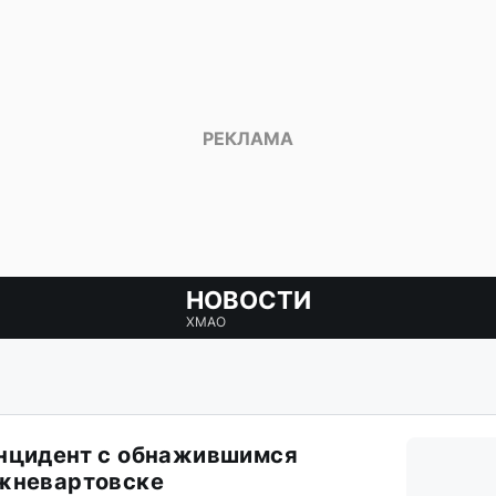
НОВОСТИ
ХМАО
инцидент с обнажившимся
ижневартовске