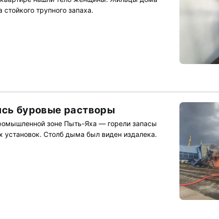
а стойкого трупного запаха.
ись буровые растворы
ромышленной зоне Пыть-Яха — горели запасы
х установок. Столб дыма был виден издалека.