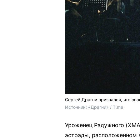
Сергей Драгни признался, что опа
Источник: 
«Драгни» / T.me
Уроженец Радужного (ХМА
эстрады, расположенном в