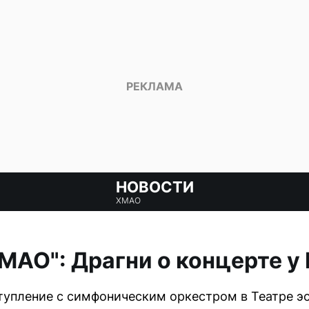
НОВОСТИ
ХМАО
ХМАО": Драгни о концерте у
тупление с симфоническим оркестром в Театре э