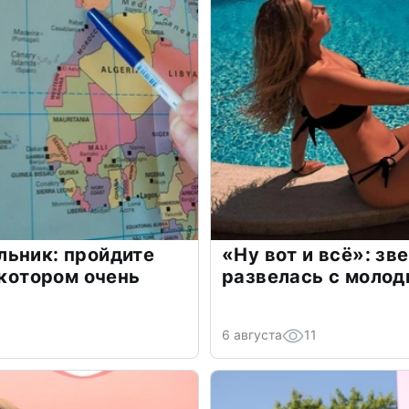
льник: пройдите
«Ну вот и всё»: з
 котором очень
развелась с моло
6 августа
11