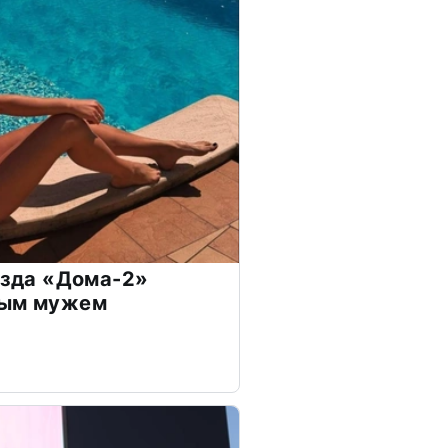
везда «Дома-2»
дым мужем