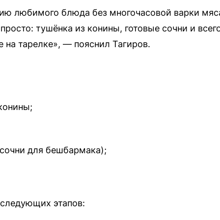
ию любимого блюда без многочасовой варки мяса
росто: тушёнка из конины, готовые сочни и всего
на тарелке», — пояснил Тагиров.
конины;
 сочни для бешбармака);
 следующих этапов: