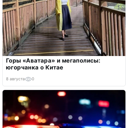
Горы «Аватара» и мегаполисы:
югорчанка о Китае
8 августа
0