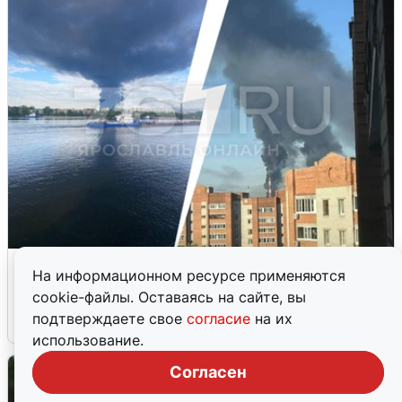
Ночная атака БПЛА на Ярославль:
На информационном ресурсе применяются
попадания и последствия
cookie-файлы. Оставаясь на сайте, вы
подтверждаете свое
согласие
на их
6 августа
0
использование.
Согласен