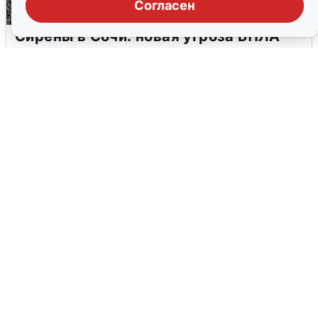
Согласен
Сирены в Сочи: новая угроза БПЛА
6 августа
0
В Воронеже прогремели взрывы