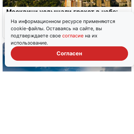
Москвичи услышали грохот в небе:
подробности
На информационном ресурсе применяются
cookie-файлы. Оставаясь на сайте, вы
7 августа
0
подтверждаете свое
согласие
на их
использование.
Согласен
МЧС ответило на сообщения о