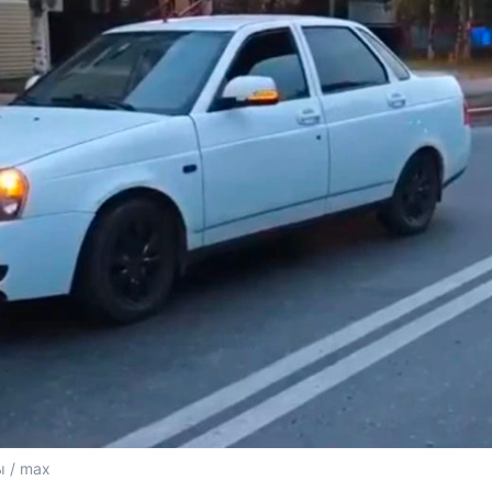
 / max