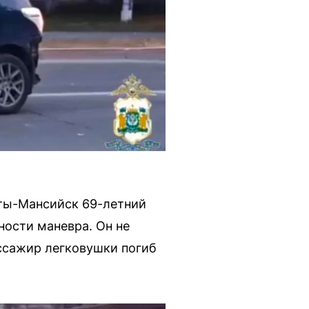
нты-Мансийск 69-летний
ности маневра. Он не
ссажир легковушки погиб