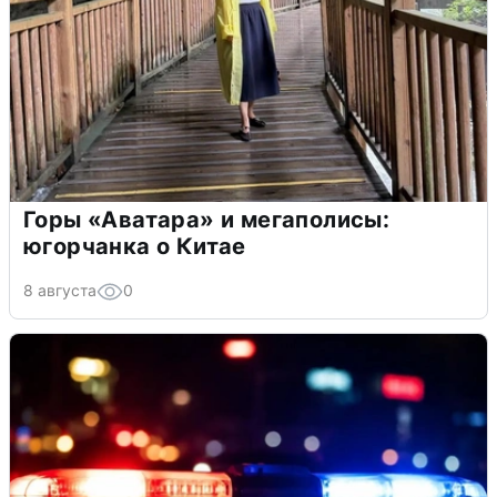
Горы «Аватара» и мегаполисы:
югорчанка о Китае
8 августа
0