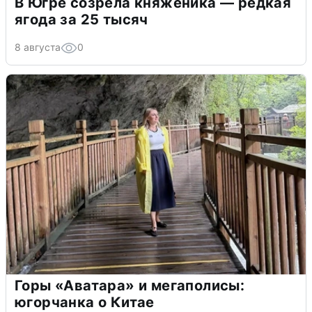
В Югре созрела княженика — редкая
ягода за 25 тысяч
8 августа
0
Горы «Аватара» и мегаполисы:
югорчанка о Китае