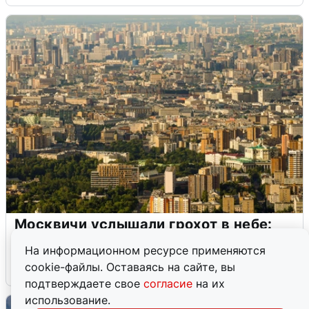
Москвичи услышали грохот в небе:
подробности
На информационном ресурсе применяются
cookie-файлы. Оставаясь на сайте, вы
7 августа
0
подтверждаете свое
согласие
на их
использование.