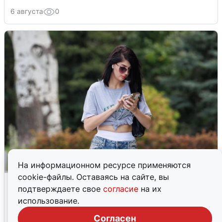
6 августа
0
На информационном ресурсе применяются
cookie-файлы. Оставаясь на сайте, вы
Волгоградцы остались без
подтверждаете свое
согласие
на их
мобильного интернета
использование.
6 августа
0
Согласен