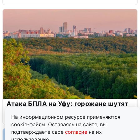
Атака БПЛА на Уфу: горожане шутят
5 августа
0
На информационном ресурсе применяются
cookie-файлы. Оставаясь на сайте, вы
подтверждаете свое
согласие
на их
использование.