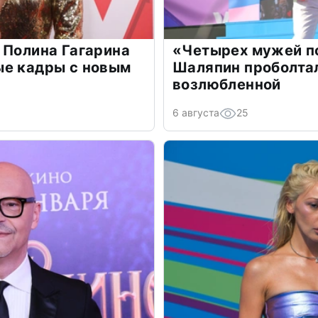
 Полина Гагарина
«Четырех мужей п
ые кадры с новым
Шаляпин проболтал
возлюбленной
6 августа
25