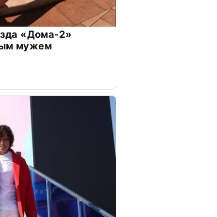
везда «Дома-2»
дым мужем