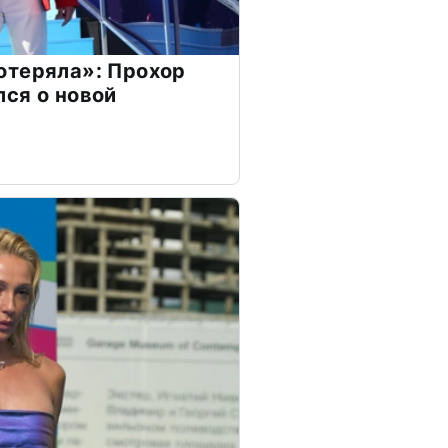
отеряла»: Прохор
ся о новой