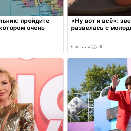
льник: пройдите
«Ну вот и всё»: з
 котором очень
развелась с моло
6 августа
26