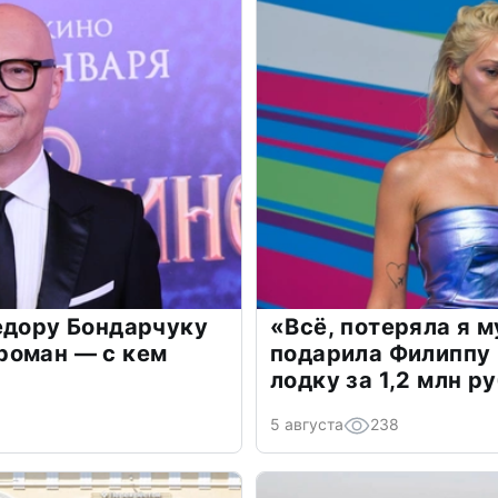
едору Бондарчуку
«Всё, потеряла я 
роман — с кем
подарила Филиппу
лодку за 1,2 млн р
5 августа
238