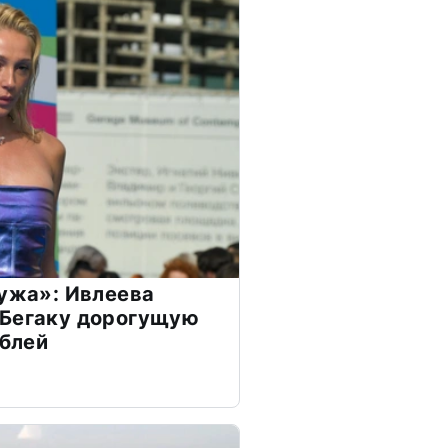
мужа»: Ивлеева
 Бегаку дорогущую
ублей