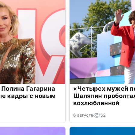
 Полина Гагарина
«Четырех мужей п
ые кадры с новым
Шаляпин проболтал
возлюбленной
6 августа
62