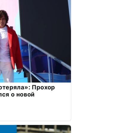
отеряла»: Прохор
ся о новой