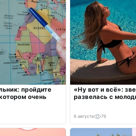
льник: пройдите
«Ну вот и всё»: з
 котором очень
развелась с моло
6 августа
76