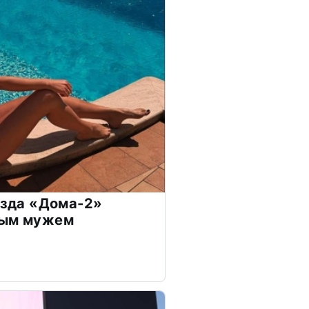
везда «Дома-2»
дым мужем