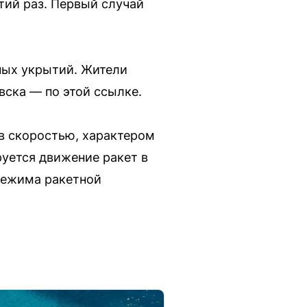
тий раз. Первый случай
ных укрытий. Жители
вска — по этой ссылке.
ов скоростью, характером
руется движение ракет в
режима ракетной