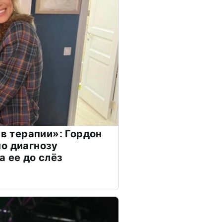
 в терапии»: Гордон
о диагнозу
а ее до слёз