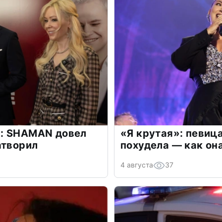
: SHAMAN довел
«Я крутая»: певиц
атворил
похудела — как он
4 августа
37