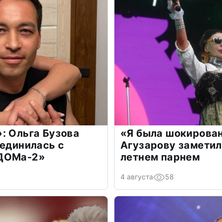
: Ольга Бузова
«Я была шокирова
оединилась с
Агузарову заметил
«ДОМа-2»
летнем парнем
4 августа
58