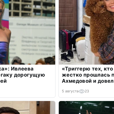
жа»: Ивлеева
«Триггерю тех, кто
егаку дорогущую
жестко прошлась п
лей
Ахмедовой и довел
5 августа
23