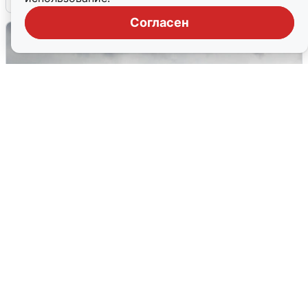
Согласен
Ночная атака БПЛА на Самарскую
область: хронология
8 августа
0