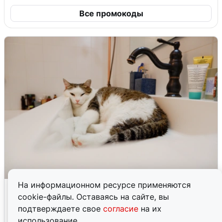
Все промокоды
На информационном ресурсе применяются
Екатеринбуржцам объяснили, когда
cookie-файлы. Оставаясь на сайте, вы
вернут воду
подтверждаете свое
согласие
на их
8 августа
0
использование.