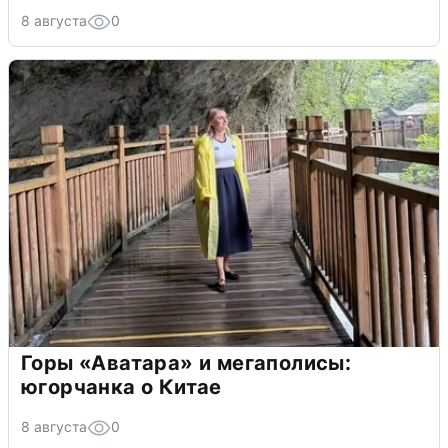
8 августа
0
Горы «Аватара» и мегаполисы:
югорчанка о Китае
8 августа
0