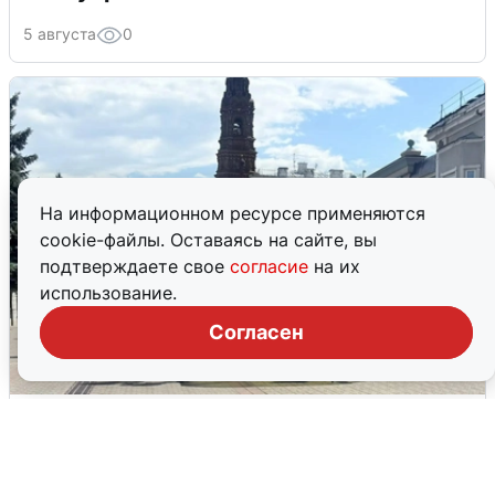
5 августа
0
На информационном ресурсе применяются
cookie-файлы. Оставаясь на сайте, вы
подтверждаете свое
согласие
на их
использование.
Согласен
У соседей пожар и сбои: что было при
режиме БПЛА в Прикамье
5 августа
0