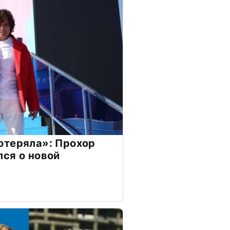
отеряла»: Прохор
ся о новой