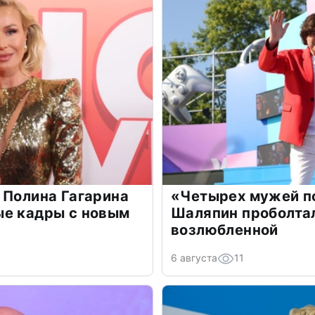
 Полина Гагарина
«Четырех мужей п
ые кадры с новым
Шаляпин проболтал
возлюбленной
6 августа
11