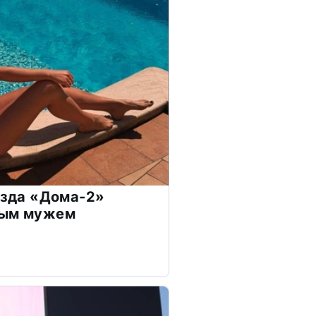
везда «Дома-2»
дым мужем