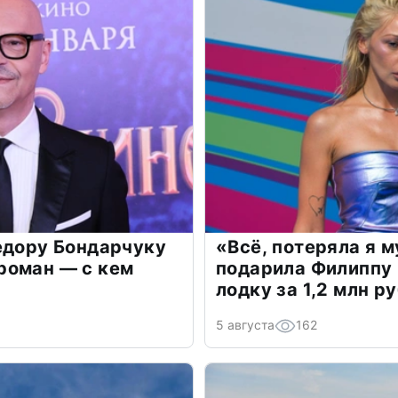
едору Бондарчуку
«Всё, потеряла я 
роман — с кем
подарила Филиппу
лодку за 1,2 млн р
5 августа
162