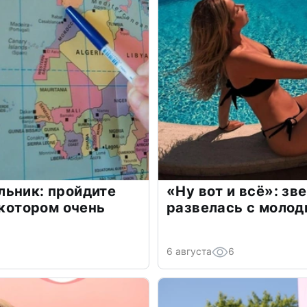
льник: пройдите
«Ну вот и всё»: з
 котором очень
развелась с моло
6 августа
6