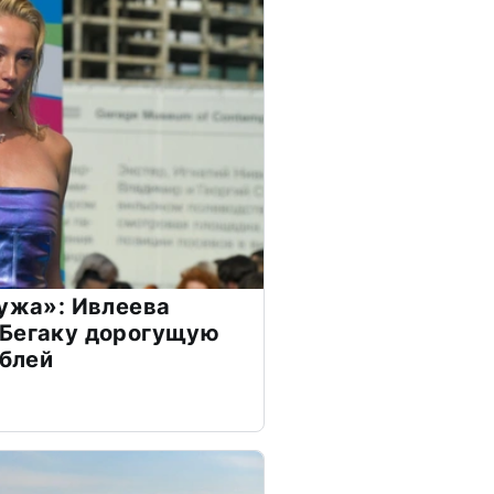
мужа»: Ивлеева
 Бегаку дорогущую
ублей