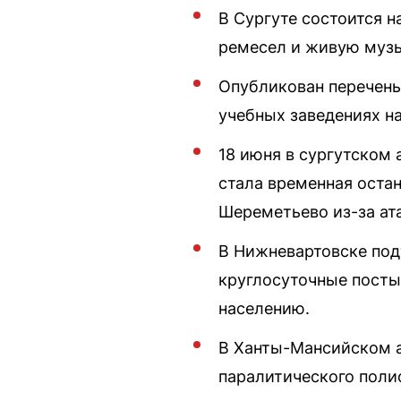
В Сургуте состоится н
ремесел и живую музы
Опубликован перечень
учебных заведениях н
18 июня в сургутском
стала временная оста
Шереметьево из-за ат
В Нижневартовске под
круглосуточные посты
населению.
В Ханты-Мансийском а
паралитического поли