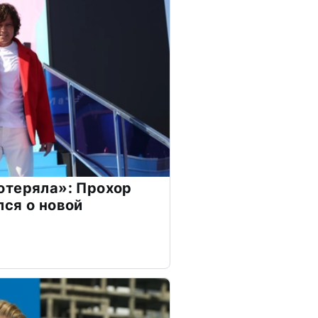
отеряла»: Прохор
ся о новой