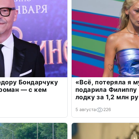
едору Бондарчуку
«Всё, потеряла я 
роман — с кем
подарила Филиппу
лодку за 1,2 млн р
5 августа
226