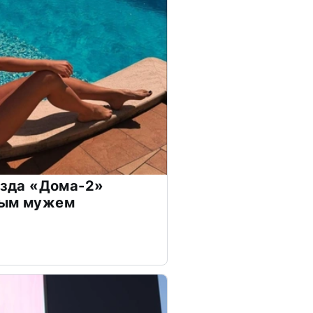
везда «Дома-2»
дым мужем