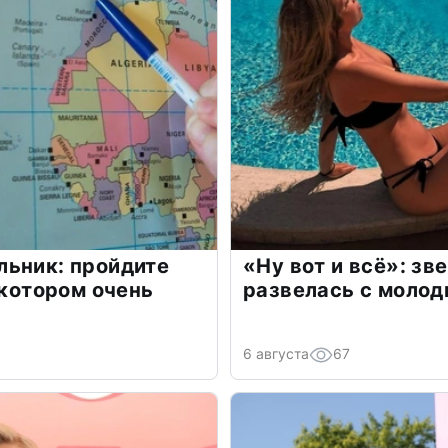
льник: пройдите
«Ну вот и всё»: з
 котором очень
развелась с моло
6 августа
67