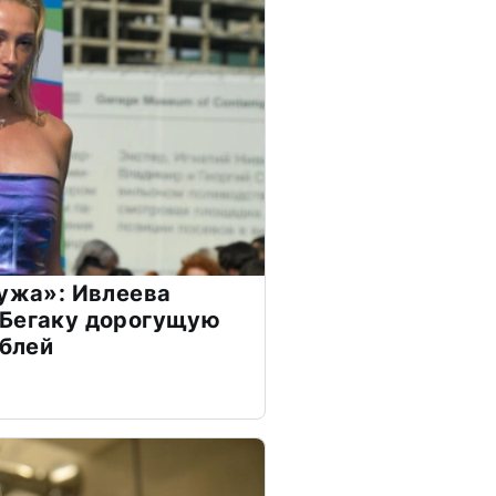
мужа»: Ивлеева
 Бегаку дорогущую
ублей