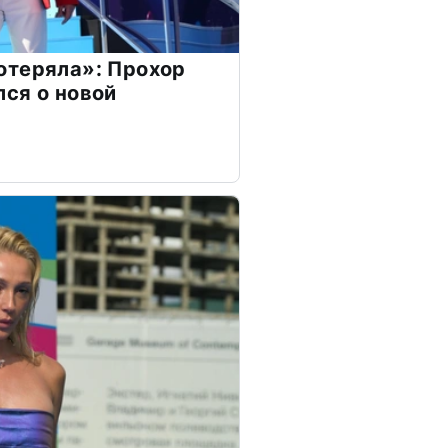
отеряла»: Прохор
ся о новой