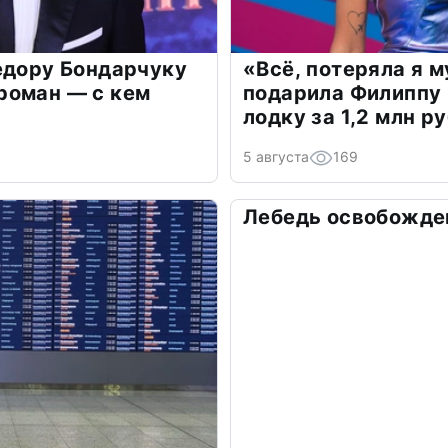
едору Бондарчуку
«Всё, потеряла я 
роман — с кем
подарила Филиппу
лодку за 1,2 млн р
5 августа
169
Лебедь освобожден