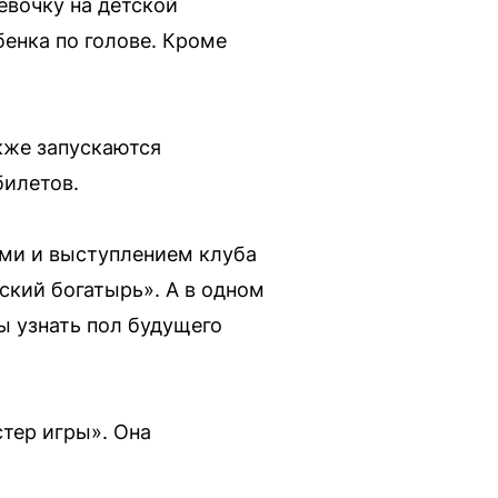
евочку на детской
бенка по голове. Кроме
кже запускаются
билетов.
ами и выступлением клуба
ский богатырь». А в одном
ы узнать пол будущего
стер игры». Она