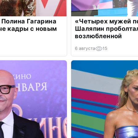
 Полина Гагарина
«Четырех мужей п
ые кадры с новым
Шаляпин проболтал
возлюбленной
6 августа
15