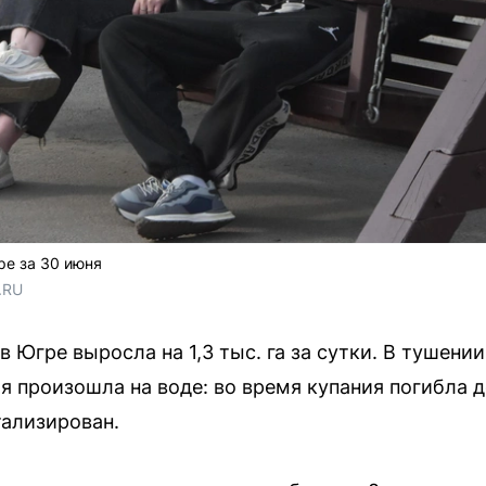
ре за 30 июня
.RU
 Югре выросла на 1,3 тыс. га за сутки. В тушени
я произошла на воде: во время купания погибла д
ализирован.