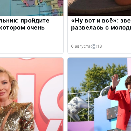
льник: пройдите
«Ну вот и всё»: з
 котором очень
развелась с моло
6 августа
18