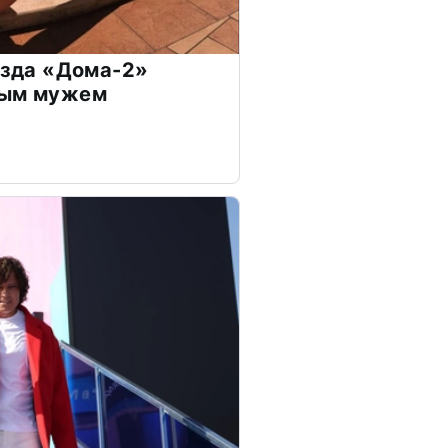
везда «Дома-2»
дым мужем