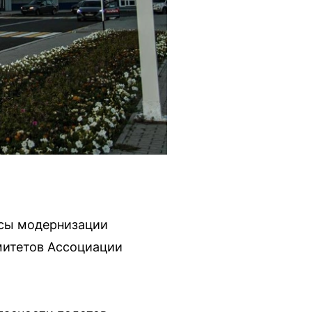
осы модернизации
митетов Ассоциации