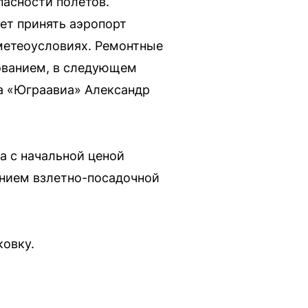
пасности полетов.
ет принять аэропорт
метеоусловиях. Ремонтные
ованием, в следующем
а «Юграавиа» Александр
а с начальной ценой
янием взлетно-посадочной
ковку.