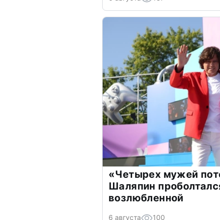
«Четырех мужей пот
Шаляпин проболтался
возлюбленной
6 августа
100