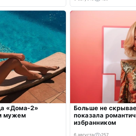
зда «Дома-2»
Больше не скрывае
м мужем
показала романти
избранником
6 августа
257