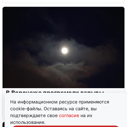
В Воронеже прогремели взрывы
после сигнала тревоги
На информационном ресурсе применяются
cookie-файлы. Оставаясь на сайте, вы
5 августа
0
подтверждаете свое
согласие
на их
использование.