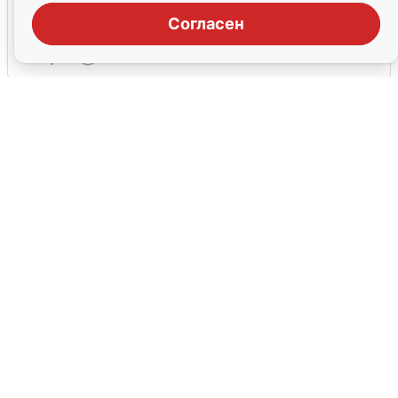
Взрывы в Воронеже после сигнала
тревоги
Согласен
5 августа
0
Жители и туристы Сочи рассказали
об атаке БПЛА 5 августа