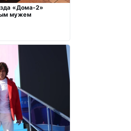
везда «Дома-2»
дым мужем