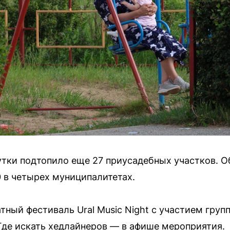
сутки подтопило еще 27 приусадебных участков. 
 в четырех муниципалитетах.
тный фестиваль Ural Music Night с участием груп
де искать хедлайнеров — в афише мероприятия.