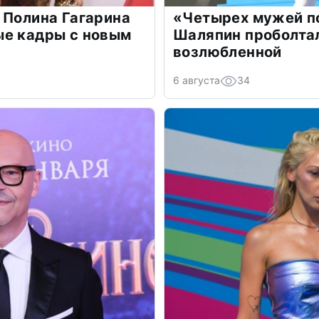
 Полина Гагарина
«Четырех мужей п
ые кадры с новым
Шаляпин проболтал
возлюбленной
6 августа
34