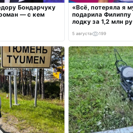
едору Бондарчуку
«Всё, потеряла я 
роман — с кем
подарила Филиппу
лодку за 1,2 млн р
5 августа
199