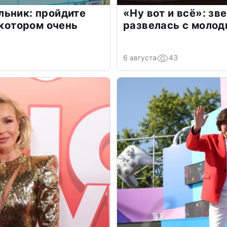
льник: пройдите
«Ну вот и всё»: з
 котором очень
развелась с моло
6 августа
43