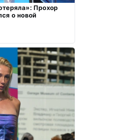
отеряла»: Прохор
ся о новой