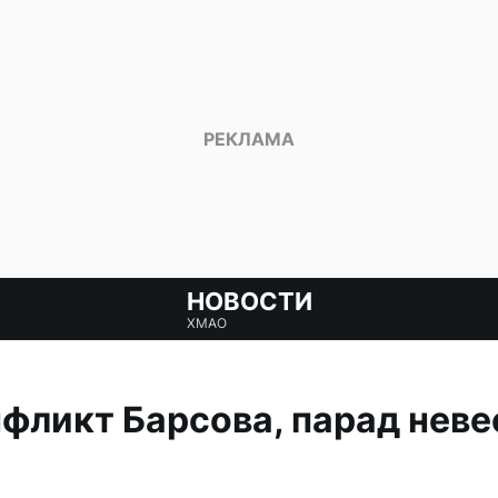
НОВОСТИ
ХМАО
фликт Барсова, парад невес