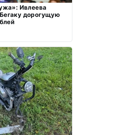
мужа»: Ивлеева
 Бегаку дорогущую
ублей