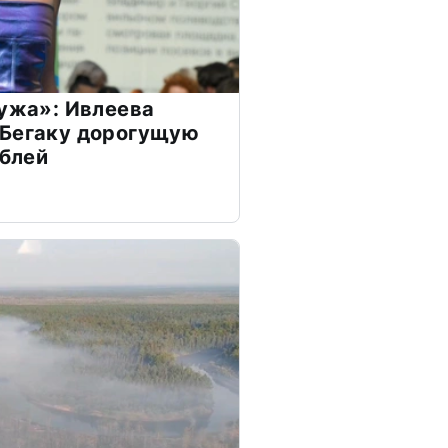
мужа»: Ивлеева
 Бегаку дорогущую
ублей