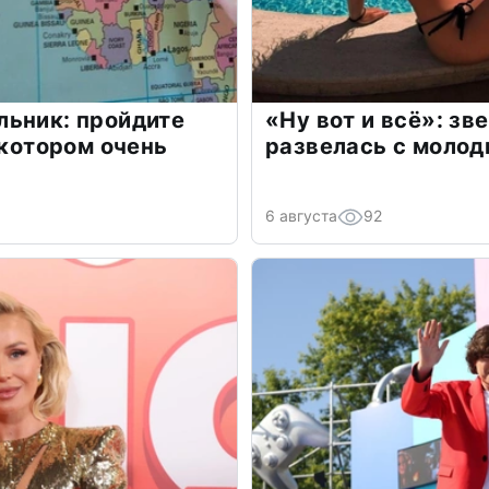
льник: пройдите
«Ну вот и всё»: з
 котором очень
развелась с моло
6 августа
92