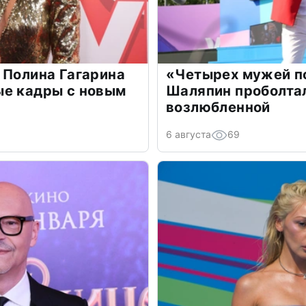
 Полина Гагарина
«Четырех мужей п
ые кадры с новым
Шаляпин проболтал
возлюбленной
6 августа
69