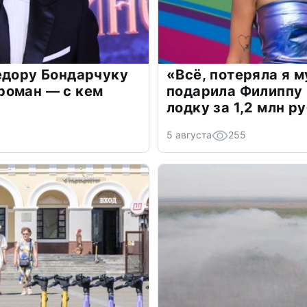
едору Бондарчуку
«Всё, потеряла я 
роман — с кем
подарила Филиппу
лодку за 1,2 млн р
5 августа
255