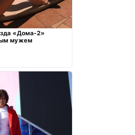
везда «Дома-2»
дым мужем