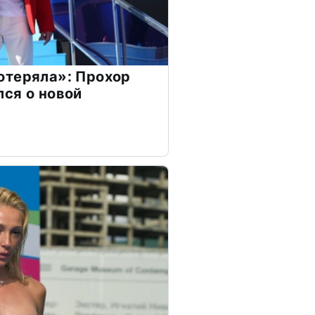
отеряла»: Прохор
ся о новой