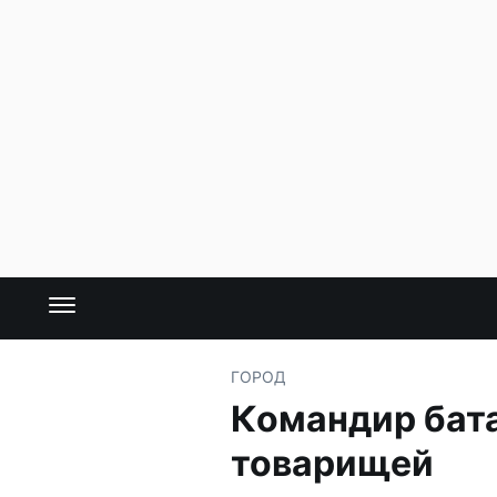
ГОРОД
Командир бата
товарищей