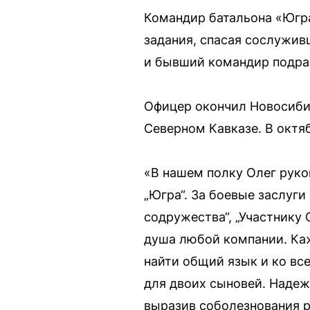
Командир батальона «Югра
задания, спасая сослужив
и бывший командир подра
Офицер окончил Новосибир
Северном Кавказе. В октя
«В нашем полку Олег рук
„Югра“. За боевые заслуг
содружества“, „Участнику 
душа любой компании. Каж
найти общий язык и ко вс
для двоих сыновей. Надеж
выразив соболезнования 