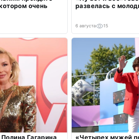
 котором очень
развелась с моло
6 августа
15
 Полина Гагарина
«Четырех мужей п