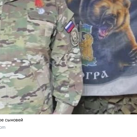
ое сыновей
com