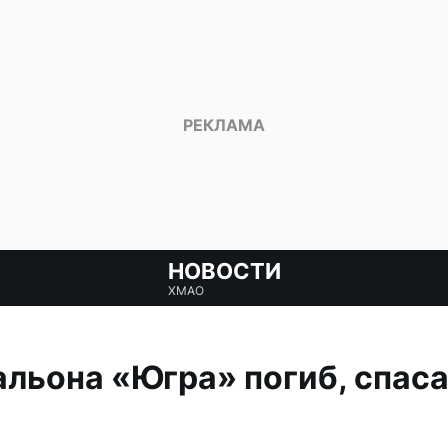
НОВОСТИ
ХМАО
льона «Югра» погиб, спас