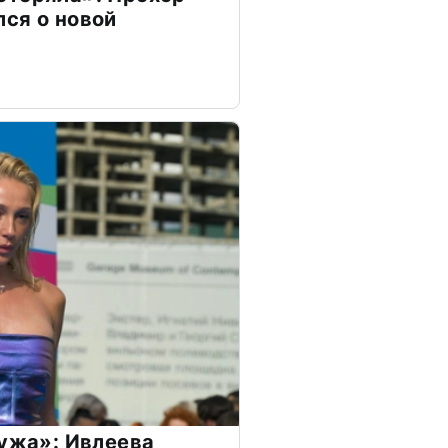
ся о новой
мужа»: Ивлеева