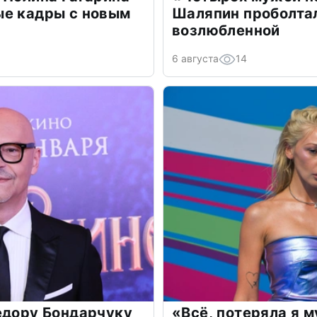
ые кадры с новым
Шаляпин проболтал
возлюбленной
6 августа
14
едору Бондарчуку
«Всё, потеряла я 