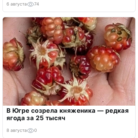
6 августа
74
В Югре созрела княженика — редкая
ягода за 25 тысяч
8 августа
0