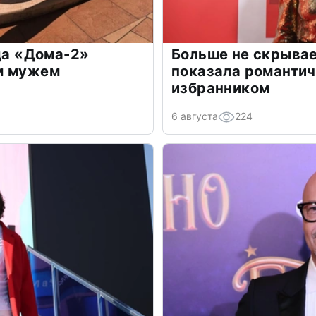
зда «Дома-2»
Больше не скрывае
м мужем
показала романти
избранником
6 августа
224