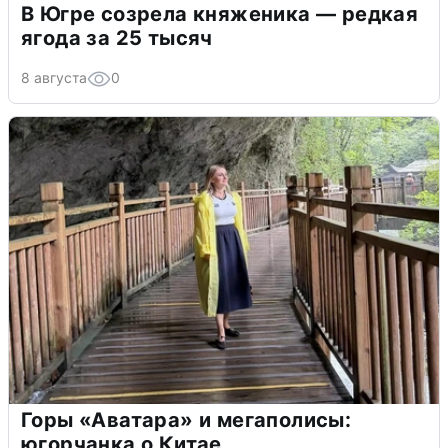
В Югре созрела княженика — редкая
ягода за 25 тысяч
8 августа
0
Горы «Аватара» и мегаполисы:
югорчанка о Китае