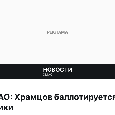
НОВОСТИ
ХМАО
О: Храмцов баллотируется
ики