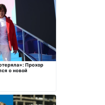
отеряла»: Прохор
ся о новой