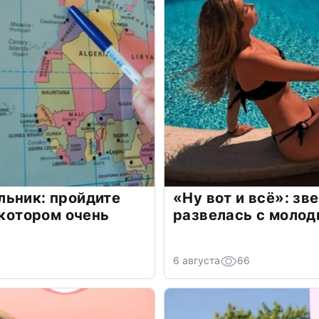
льник: пройдите
«Ну вот и всё»: з
 котором очень
развелась с моло
6 августа
66