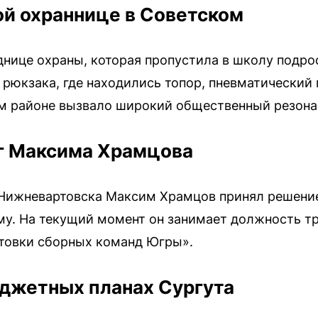
й охраннице в Советском
днице охраны, которая пропустила в школу подр
рюкзака, где находились топор, пневматический 
м районе вызвало широкий общественный резона
г Максима Храмцова
Нижневартовска Максим Храмцов принял решение
у. На текущий момент он занимает должность тр
отовки сборных команд Югры».
джетных планах Сургута