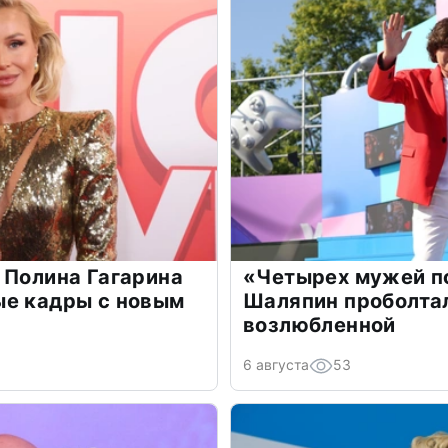
 Полина Гагарина
«Четырех мужей п
ые кадры с новым
Шаляпин проболтал
возлюбленной
6 августа
53