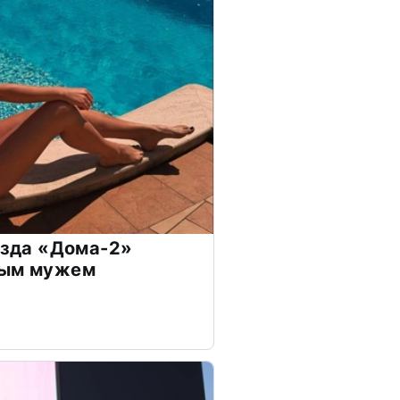
везда «Дома-2»
дым мужем