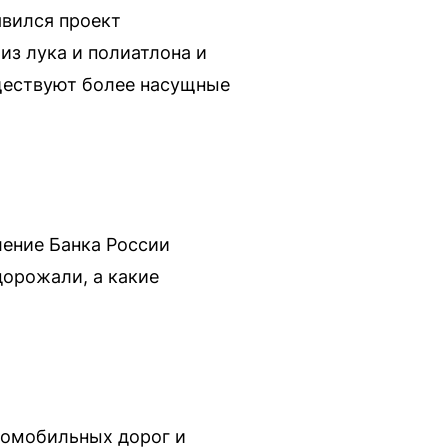
явился проект
из лука и полиатлона и
уществуют более насущные
ление Банка России
дорожали, а какие
томобильных дорог и