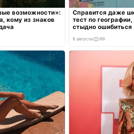
овые возможности»:
Справится даже шк
а, кому из знаков
тест по географии,
дача
стыдно ошибиться
6 августа
99