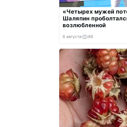
«Четырех мужей пот
Шаляпин проболтался
возлюбленной
6 августа
86