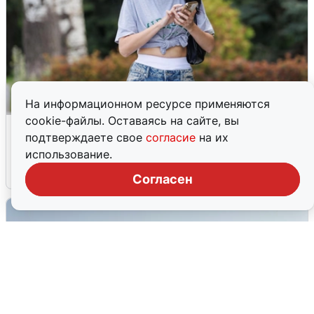
На информационном ресурсе применяются
cookie-файлы. Оставаясь на сайте, вы
Волгоградцы остались без
подтверждаете свое
согласие
на их
мобильного интернета
использование.
6 августа
0
Согласен