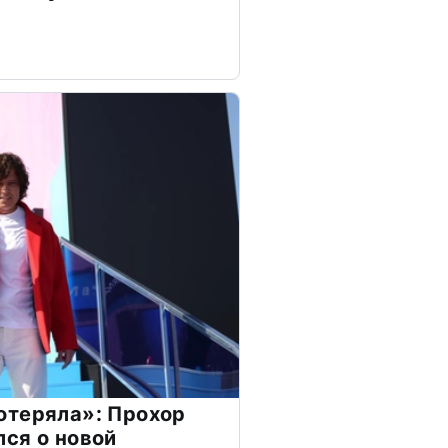
отеряла»: Прохор
ся о новой