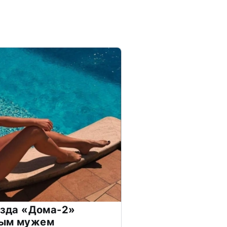
везда «Дома-2»
дым мужем