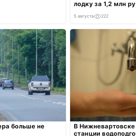
лодку за 1,2 млн р
5 августа
222
ера больше не
В Нижневартовске 
станции водоподго