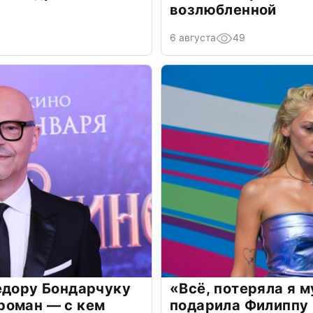
возлюбленной
6 августа
49
едору Бондарчуку
«Всё, потеряла я 
роман — с кем
подарила Филиппу